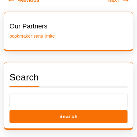
PREVIOUS
NEXT
navigation
Previous
Next
post:
post:
Our Partners
bookmaker sans limite
Search
Search