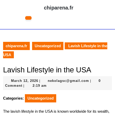
Skip
chiparena.fr
to
content
Open
Skip
Button
to
content
chiparena.fr
Uncategorized
Lavish Lifestyle in the
USA
Lavish Lifestyle in the USA
March
nekolagsc@gm
March 12, 2026
nekolagsc@gmail.com
0
|
|
12,
Comment
2:19 am
|
2026
Categories:
Uncategorized
The lavish lifestyle in the USA is known worldwide for its wealth,